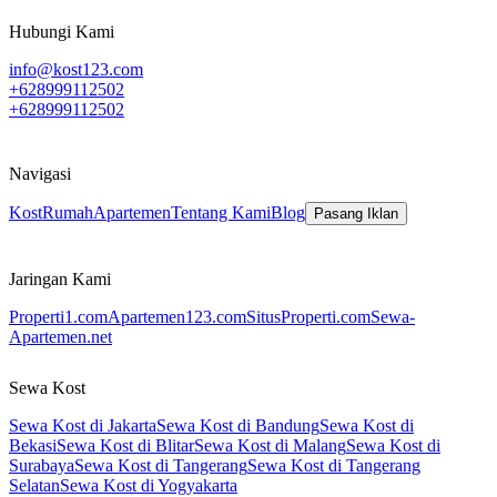
Hubungi Kami
info@kost123.com
+628999112502
+628999112502
Navigasi
Kost
Rumah
Apartemen
Tentang Kami
Blog
Pasang Iklan
Jaringan Kami
Properti1.com
Apartemen123.com
SitusProperti.com
Sewa-
Apartemen.net
Sewa Kost
Sewa Kost di Jakarta
Sewa Kost di Bandung
Sewa Kost di
Bekasi
Sewa Kost di Blitar
Sewa Kost di Malang
Sewa Kost di
Surabaya
Sewa Kost di Tangerang
Sewa Kost di Tangerang
Selatan
Sewa Kost di Yogyakarta