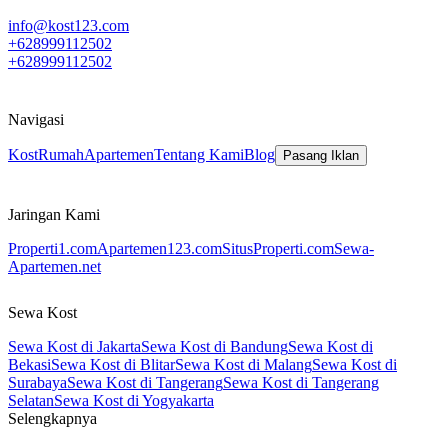
info@kost123.com
+628999112502
+628999112502
Navigasi
Kost
Rumah
Apartemen
Tentang Kami
Blog
Pasang Iklan
Jaringan Kami
Properti1.com
Apartemen123.com
SitusProperti.com
Sewa-
Apartemen.net
Sewa Kost
Sewa Kost di Jakarta
Sewa Kost di Bandung
Sewa Kost di
Bekasi
Sewa Kost di Blitar
Sewa Kost di Malang
Sewa Kost di
Surabaya
Sewa Kost di Tangerang
Sewa Kost di Tangerang
Selatan
Sewa Kost di Yogyakarta
Selengkapnya