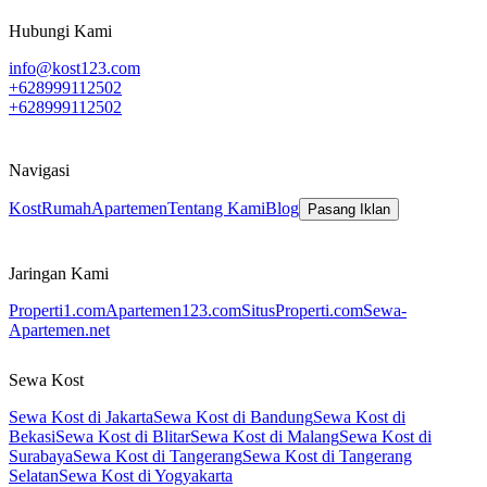
Hubungi Kami
info@kost123.com
+628999112502
+628999112502
Navigasi
Kost
Rumah
Apartemen
Tentang Kami
Blog
Pasang Iklan
Jaringan Kami
Properti1.com
Apartemen123.com
SitusProperti.com
Sewa-
Apartemen.net
Sewa Kost
Sewa Kost di Jakarta
Sewa Kost di Bandung
Sewa Kost di
Bekasi
Sewa Kost di Blitar
Sewa Kost di Malang
Sewa Kost di
Surabaya
Sewa Kost di Tangerang
Sewa Kost di Tangerang
Selatan
Sewa Kost di Yogyakarta