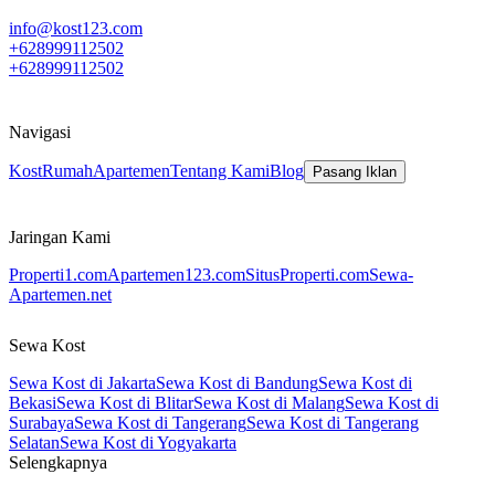
info@kost123.com
+628999112502
+628999112502
Navigasi
Kost
Rumah
Apartemen
Tentang Kami
Blog
Pasang Iklan
Jaringan Kami
Properti1.com
Apartemen123.com
SitusProperti.com
Sewa-
Apartemen.net
Sewa Kost
Sewa Kost di Jakarta
Sewa Kost di Bandung
Sewa Kost di
Bekasi
Sewa Kost di Blitar
Sewa Kost di Malang
Sewa Kost di
Surabaya
Sewa Kost di Tangerang
Sewa Kost di Tangerang
Selatan
Sewa Kost di Yogyakarta
Selengkapnya