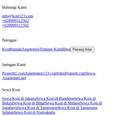
Hubungi Kami
info@kost123.com
+628999112502
+628999112502
Navigasi
Kost
Rumah
Apartemen
Tentang Kami
Blog
Pasang Iklan
Jaringan Kami
Properti1.com
Apartemen123.com
SitusProperti.com
Sewa-
Apartemen.net
Sewa Kost
Sewa Kost di Jakarta
Sewa Kost di Bandung
Sewa Kost di
Bekasi
Sewa Kost di Blitar
Sewa Kost di Malang
Sewa Kost di
Surabaya
Sewa Kost di Tangerang
Sewa Kost di Tangerang
Selatan
Sewa Kost di Yogyakarta