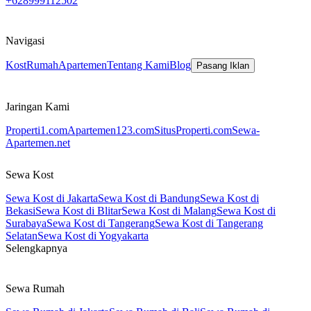
+628999112502
Navigasi
Kost
Rumah
Apartemen
Tentang Kami
Blog
Pasang Iklan
Jaringan Kami
Properti1.com
Apartemen123.com
SitusProperti.com
Sewa-
Apartemen.net
Sewa Kost
Sewa Kost di Jakarta
Sewa Kost di Bandung
Sewa Kost di
Bekasi
Sewa Kost di Blitar
Sewa Kost di Malang
Sewa Kost di
Surabaya
Sewa Kost di Tangerang
Sewa Kost di Tangerang
Selatan
Sewa Kost di Yogyakarta
Selengkapnya
Sewa Rumah