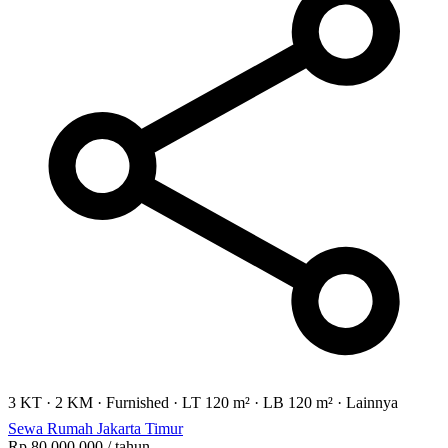
3 KT
·
2 KM
·
Furnished
·
LT 120 m²
·
LB 120 m²
·
Lainnya
Sewa Rumah Jakarta Timur
Rp 80.000.000
/ tahun