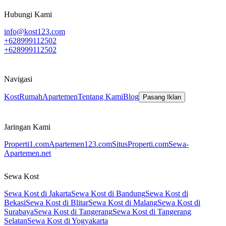
Hubungi Kami
info@kost123.com
+628999112502
+628999112502
Navigasi
Kost
Rumah
Apartemen
Tentang Kami
Blog
Pasang Iklan
Jaringan Kami
Properti1.com
Apartemen123.com
SitusProperti.com
Sewa-
Apartemen.net
Sewa Kost
Sewa Kost di Jakarta
Sewa Kost di Bandung
Sewa Kost di
Bekasi
Sewa Kost di Blitar
Sewa Kost di Malang
Sewa Kost di
Surabaya
Sewa Kost di Tangerang
Sewa Kost di Tangerang
Selatan
Sewa Kost di Yogyakarta