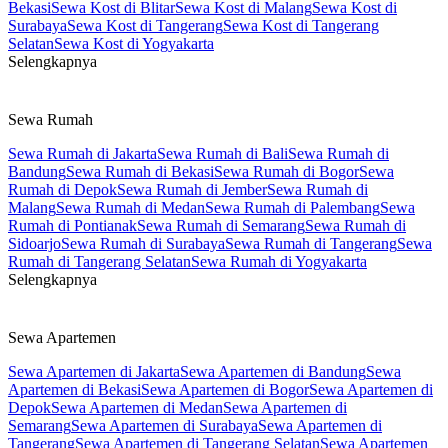
Bekasi
Sewa Kost di Blitar
Sewa Kost di Malang
Sewa Kost di
Surabaya
Sewa Kost di Tangerang
Sewa Kost di Tangerang
Selatan
Sewa Kost di Yogyakarta
Selengkapnya
Sewa Rumah
Sewa Rumah di Jakarta
Sewa Rumah di Bali
Sewa Rumah di
Bandung
Sewa Rumah di Bekasi
Sewa Rumah di Bogor
Sewa
Rumah di Depok
Sewa Rumah di Jember
Sewa Rumah di
Malang
Sewa Rumah di Medan
Sewa Rumah di Palembang
Sewa
Rumah di Pontianak
Sewa Rumah di Semarang
Sewa Rumah di
Sidoarjo
Sewa Rumah di Surabaya
Sewa Rumah di Tangerang
Sewa
Rumah di Tangerang Selatan
Sewa Rumah di Yogyakarta
Selengkapnya
Sewa Apartemen
Sewa Apartemen di Jakarta
Sewa Apartemen di Bandung
Sewa
Apartemen di Bekasi
Sewa Apartemen di Bogor
Sewa Apartemen di
Depok
Sewa Apartemen di Medan
Sewa Apartemen di
Semarang
Sewa Apartemen di Surabaya
Sewa Apartemen di
Tangerang
Sewa Apartemen di Tangerang Selatan
Sewa Apartemen