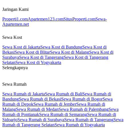
Jaringan Kami
Properti1.com
Apartemen123.com
SitusProperti.com
Sewa-
Apartemen.net
Sewa Kost
Sewa Kost di Jakarta
Sewa Kost di Bandung
Sewa Kost di
Bekasi
Sewa Kost di Blitar
Sewa Kost di Malang
Sewa Kost di
Surabaya
Sewa Kost di Tangerang
Sewa Kost di Tangerang
Selatan
Sewa Kost di Yogyakarta
Selengkapnya
Sewa Rumah
Sewa Rumah di Jakarta
Sewa Rumah di Bali
Sewa Rumah di
Bandung
Sewa Rumah di Bekasi
Sewa Rumah di Bogor
Sewa
Rumah di Depok
Sewa Rumah di Jember
Sewa Rumah di
Malang
Sewa Rumah di Medan
Sewa Rumah di Palembang
Sewa
Rumah di Pontianak
Sewa Rumah di Semarang
Sewa Rumah di
Sidoarjo
Sewa Rumah di Surabaya
Sewa Rumah di Tangerang
Sewa
Rumah di Tangerang Selatan
Sewa Rumah di Yogyakarta