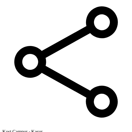
Kost Campur
·
Kasur