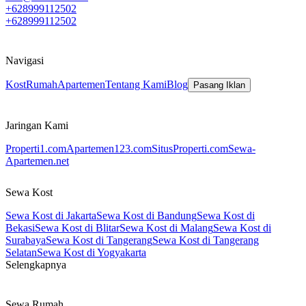
+628999112502
+628999112502
Navigasi
Kost
Rumah
Apartemen
Tentang Kami
Blog
Pasang Iklan
Jaringan Kami
Properti1.com
Apartemen123.com
SitusProperti.com
Sewa-
Apartemen.net
Sewa Kost
Sewa Kost di Jakarta
Sewa Kost di Bandung
Sewa Kost di
Bekasi
Sewa Kost di Blitar
Sewa Kost di Malang
Sewa Kost di
Surabaya
Sewa Kost di Tangerang
Sewa Kost di Tangerang
Selatan
Sewa Kost di Yogyakarta
Selengkapnya
Sewa Rumah