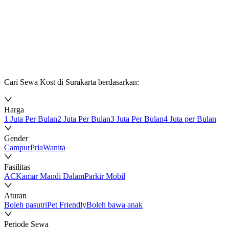
Cari Sewa Kost di Surakarta berdasarkan:
Harga
1 Juta Per Bulan
2 Juta Per Bulan
3 Juta Per Bulan
4 Juta per Bulan
Gender
Campur
Pria
Wanita
Fasilitas
AC
Kamar Mandi Dalam
Parkir Mobil
Aturan
Boleh pasutri
Pet Friendly
Boleh bawa anak
Periode Sewa