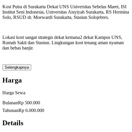
Kost Putra di Surakarta Dekat UNS Universitas Sebelas Maret, ISI
Institut Seni Indonesia, Universitas Aisyiyah Surakarta, RS Hermina
Solo, RSUD dr. Moewardi Surakarta, Stasiun Solojebres.
Lokasi kost sangat strategis dekat kemana2 dekat Kampus UNS,
Rumah Sakit dan Stasiun. Lingkungan kost tenang aman nyaman
dan bebas banjir.
Selengkapnya
Kos ArFaYa
Kos Bangunan Baru: Kos Putra Khusus Mahasiswa UNS
Harga
Edisi Promo full fasilitas
Harga Sewa
d/a Gendingan RT.01/RW.XIV, Kel. Jebres, Kec. Jebres, Kota
Bulanan
Rp 500.000
Surakarta, Jawa Tengah 57126
Tahunan
Rp 6.000.000
Hubungi Telp/WA: 081329046451
Details