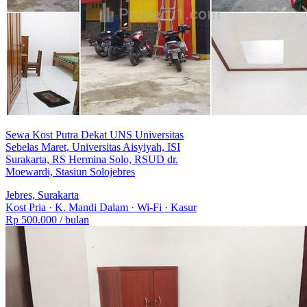
Sewa Kost Putra Dekat UNS Universitas
Sebelas Maret, Universitas Aisyiyah, ISI
Surakarta, RS Hermina Solo, RSUD dr.
Moewardi, Stasiun Solojebres
Jebres, Surakarta
Kost Pria
·
K. Mandi Dalam
·
Wi-Fi
·
Kasur
Rp 500.000
/ bulan