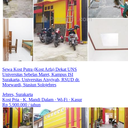
Sewa Kost Putra (Kost Arfa) Dekat UNS
Universitas Sebelas Maret, Kampus ISI
Surakarta, Universitas Aisyiyah, RSUD dr.
Moewardi, Stasiun Solojebres
Jebres, Surakarta
Kost Pria
·
K. Mandi Dalam
·
Wi-Fi
·
Kasur
Rp 5.900.000
/ tahun