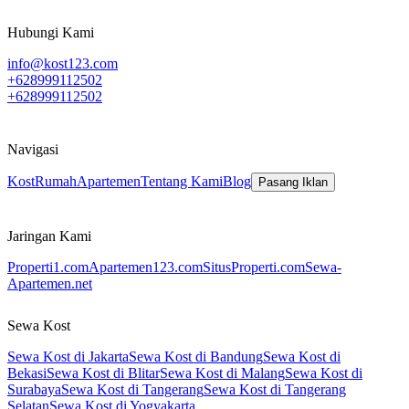
Hubungi Kami
info@kost123.com
+628999112502
+628999112502
Navigasi
Kost
Rumah
Apartemen
Tentang Kami
Blog
Pasang Iklan
Jaringan Kami
Properti1.com
Apartemen123.com
SitusProperti.com
Sewa-
Apartemen.net
Sewa Kost
Sewa Kost di Jakarta
Sewa Kost di Bandung
Sewa Kost di
Bekasi
Sewa Kost di Blitar
Sewa Kost di Malang
Sewa Kost di
Surabaya
Sewa Kost di Tangerang
Sewa Kost di Tangerang
Selatan
Sewa Kost di Yogyakarta