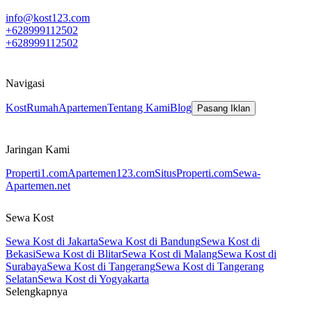
info@kost123.com
+628999112502
+628999112502
Navigasi
Kost
Rumah
Apartemen
Tentang Kami
Blog
Pasang Iklan
Jaringan Kami
Properti1.com
Apartemen123.com
SitusProperti.com
Sewa-
Apartemen.net
Sewa Kost
Sewa Kost di Jakarta
Sewa Kost di Bandung
Sewa Kost di
Bekasi
Sewa Kost di Blitar
Sewa Kost di Malang
Sewa Kost di
Surabaya
Sewa Kost di Tangerang
Sewa Kost di Tangerang
Selatan
Sewa Kost di Yogyakarta
Selengkapnya