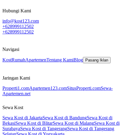
Hubungi Kami
info@kost123.com
+628999112502
+628999112502
Navigasi
Kost
Rumah
Apartemen
Tentang Kami
Blog
Pasang Iklan
Jaringan Kami
Properti1.com
Apartemen123.com
SitusProperti.com
Sewa-
Apartemen.net
Sewa Kost
Sewa Kost di Jakarta
Sewa Kost di Bandung
Sewa Kost di
Bekasi
Sewa Kost di Blitar
Sewa Kost di Malang
Sewa Kost di
Surabaya
Sewa Kost di Tangerang
Sewa Kost di Tangerang
Selatan
Sewa Kost di Yogyakarta