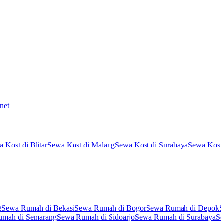
net
 Kost di Blitar
Sewa Kost di Malang
Sewa Kost di Surabaya
Sewa Kost
g
Sewa Rumah di Bekasi
Sewa Rumah di Bogor
Sewa Rumah di Depok
umah di Semarang
Sewa Rumah di Sidoarjo
Sewa Rumah di Surabaya
S