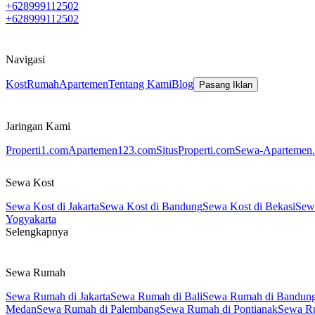
+628999112502
+628999112502
Navigasi
Kost
Rumah
Apartemen
Tentang Kami
Blog
Pasang Iklan
Jaringan Kami
Properti1.com
Apartemen123.com
SitusProperti.com
Sewa-Apartemen.
Sewa Kost
Sewa Kost di Jakarta
Sewa Kost di Bandung
Sewa Kost di Bekasi
Sewa
Yogyakarta
Selengkapnya
Sewa Rumah
Sewa Rumah di Jakarta
Sewa Rumah di Bali
Sewa Rumah di Bandun
Medan
Sewa Rumah di Palembang
Sewa Rumah di Pontianak
Sewa R