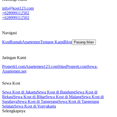
info@kost123.com
+628999112502
+628999112502
Navigasi
Kost
Rumah
Apartemen
Tentang Kami
Blog
Pasang Iklan
Jaringan Kami
Properti1.com
Apartemen123.com
SitusProperti.com
Sewa-
Apartemen.net
Sewa Kost
Sewa Kost di Jakarta
Sewa Kost di Bandung
Sewa Kost di
Bekasi
Sewa Kost di Blitar
Sewa Kost di Malang
Sewa Kost di
Surabaya
Sewa Kost di Tangerang
Sewa Kost di Tangerang
Selatan
Sewa Kost di Yogyakarta
Selengkapnya