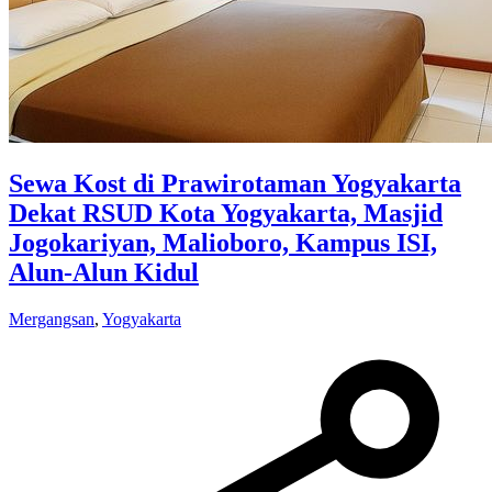
Sewa Kost di Prawirotaman Yogyakarta
Dekat RSUD Kota Yogyakarta, Masjid
Jogokariyan, Malioboro, Kampus ISI,
Alun-Alun Kidul
Mergangsan
,
Yogyakarta