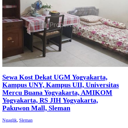
Sewa Kost Dekat UGM Yogyakarta,
Kampus UNY, Kampus UII, Universitas
Mercu Buana Yogyakarta, AMIKOM
Yogyakarta, RS JIH Yogyakarta,
Pakuwon Mall, Sleman
Ngaglik
,
Sleman