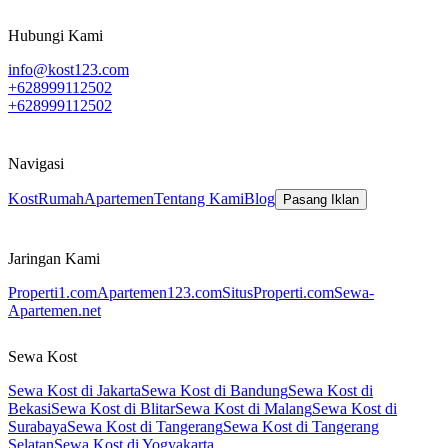
Hubungi Kami
info@kost123.com
+628999112502
+628999112502
Navigasi
Kost
Rumah
Apartemen
Tentang Kami
Blog
Pasang Iklan
Jaringan Kami
Properti1.com
Apartemen123.com
SitusProperti.com
Sewa-
Apartemen.net
Sewa Kost
Sewa Kost di Jakarta
Sewa Kost di Bandung
Sewa Kost di
Bekasi
Sewa Kost di Blitar
Sewa Kost di Malang
Sewa Kost di
Surabaya
Sewa Kost di Tangerang
Sewa Kost di Tangerang
Selatan
Sewa Kost di Yogyakarta