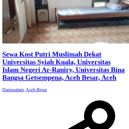
Sewa Kost Putri Muslimah Dekat
Universitas Syiah Kuala, Universitas
Islam Negeri Ar-Raniry, Universitas Bina
Bangsa Getsempena, Aceh Besar, Aceh
Darussalam
,
Aceh Besar