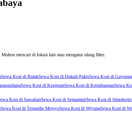
abaya
Mohon mencari di lokasi lain atau mengatur ulang filter.
n
Sewa Kost di Bulak
Sewa Kost di Dukuh Pakis
Sewa Kost di Gayung
arangpilang
Sewa Kost di Kenjeran
Sewa Kost di Krembangan
Sewa Kos
ewa Kost di Sawahan
Sewa Kost di Semampir
Sewa Kost di Simokerto
i
Sewa Kost di Tenggilis Mejoyo
Sewa Kost di Wiyung
Sewa Kost di W