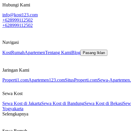
Hubungi Kami
info@kost123.com
+628999112502
+628999112502
Navigasi
Kost
Rumah
Apartemen
Tentang Kami
Blog
Pasang Iklan
Jaringan Kami
Properti1.com
Apartemen123.com
SitusProperti.com
Sewa-Apartemen.
Sewa Kost
Sewa Kost di Jakarta
Sewa Kost di Bandung
Sewa Kost di Bekasi
Sewa
Yogyakarta
Selengkapnya
Sewa Rumah