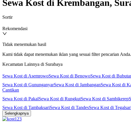
Sewa Kost di Krembangan, Sur
Sortir
Rekomendasi
Tidak menemukan hasil
Kami tidak dapat menemukan iklan yang sesuai filter pencarian Anda. 
Kecamatan Lainnya di Surabaya
Sewa Kost di Asemrowo
Sewa Kost di Benowo
Sewa Kost di Bubuta
Sewa Kost di Gununganyar
Sewa Kost di Jambangan
Sewa Kost di K
Cantikan
Sewa Kost di Pakal
Sewa Kost di Rungkut
Sewa Kost di Sambikerep
S
Sewa Kost di Tambaksari
Sewa Kost di Tandes
Sewa Kost di Tegalsar
Selengkapnya