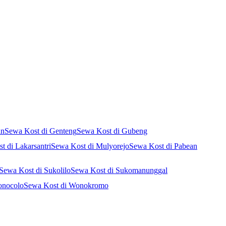
an
Sewa Kost di Genteng
Sewa Kost di Gubeng
t di Lakarsantri
Sewa Kost di Mulyorejo
Sewa Kost di Pabean
Sewa Kost di Sukolilo
Sewa Kost di Sukomanunggal
onocolo
Sewa Kost di Wonokromo