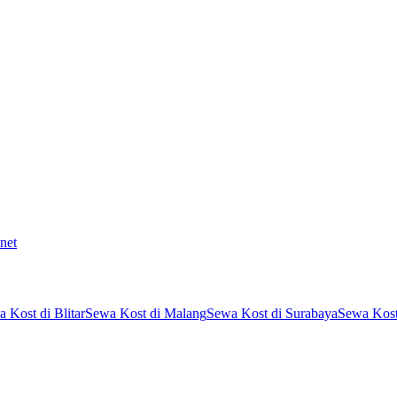
net
 Kost di Blitar
Sewa Kost di Malang
Sewa Kost di Surabaya
Sewa Kost