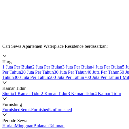
Cari Sewa Apartemen Waterplace Residence berdasarkan:
Harga
1 Juta Per Bulan
2 Juta Per Bulan
3 Juta Per Bulan
4 Juta Per Bulan
5 J
Per Tahun
20 Juta Per Tahun
30 Juta Per Tahun
40 Juta Per Tahun
50 J
Tahun
300 Juta Per Tahun
500 Juta Per Tahun
700 Juta Per Tahun
1 Mi
Kamar Tidur
Studio
1 Kamar Tidur
2 Kamar Tidur
3 Kamar Tidur
4 Kamar Tidur
Furnishing
Furnished
Semi-Furnished
Unfurnished
Periode Sewa
Harian
Mingguan
Bulanan
Tahunan