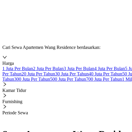
Cari Sewa Apartemen Wang Residence berdasarkan:
Harga
1 Juta Per Bulan
2 Juta Per Bulan
3 Juta Per Bulan
4 Juta Per Bulan
5 J
Per Tahun
20 Juta Per Tahun
30 Juta Per Tahun
40 Juta Per Tahun
50 J
Tahun
300 Juta Per Tahun
500 Juta Per Tahun
700 Juta Per Tahun
1 Mi
Kamar Tidur
Furnishing
Periode Sewa