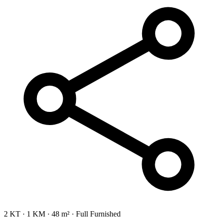
2 KT
·
1 KM
·
48 m²
·
Full Furnished