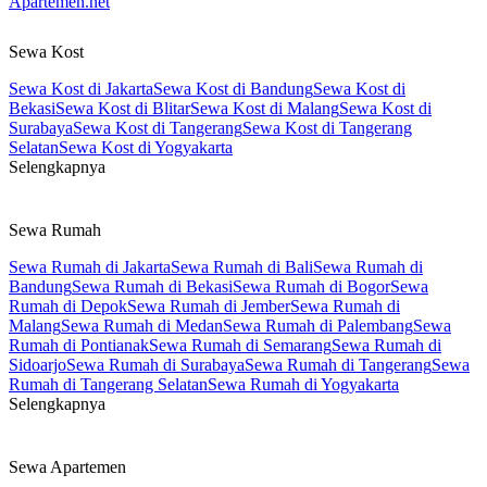
Apartemen.net
Sewa Kost
Sewa Kost di Jakarta
Sewa Kost di Bandung
Sewa Kost di
Bekasi
Sewa Kost di Blitar
Sewa Kost di Malang
Sewa Kost di
Surabaya
Sewa Kost di Tangerang
Sewa Kost di Tangerang
Selatan
Sewa Kost di Yogyakarta
Selengkapnya
Sewa Rumah
Sewa Rumah di Jakarta
Sewa Rumah di Bali
Sewa Rumah di
Bandung
Sewa Rumah di Bekasi
Sewa Rumah di Bogor
Sewa
Rumah di Depok
Sewa Rumah di Jember
Sewa Rumah di
Malang
Sewa Rumah di Medan
Sewa Rumah di Palembang
Sewa
Rumah di Pontianak
Sewa Rumah di Semarang
Sewa Rumah di
Sidoarjo
Sewa Rumah di Surabaya
Sewa Rumah di Tangerang
Sewa
Rumah di Tangerang Selatan
Sewa Rumah di Yogyakarta
Selengkapnya
Sewa Apartemen