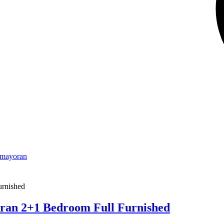
emayoran
an 2+1 Bedroom Full Furnished