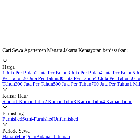
Cari Sewa Apartemen Menara Jakarta Kemayoran berdasarkan:
Harga
1 Juta Per Bulan
2 Juta Per Bulan
3 Juta Per Bulan
4 Juta Per Bulan
5 J
Per Tahun
20 Juta Per Tahun
30 Juta Per Tahun
40 Juta Per Tahun
50 J
Tahun
300 Juta Per Tahun
500 Juta Per Tahun
700 Juta Per Tahun
1 Mi
Kamar Tidur
Studio
1 Kamar Tidur
2 Kamar Tidur
3 Kamar Tidur
4 Kamar Tidur
Furnishing
Furnished
Semi-Furnished
Unfurnished
Periode Sewa
Harian
Mingguan
Bulanan
Tahunan