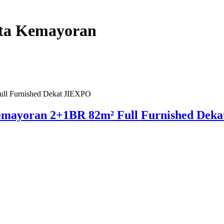
ta Kemayoran
emayoran 2+1BR 82m² Full Furnished Dek