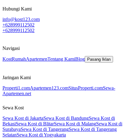
Hubungi Kami
info@kost123.com
+628999112502
+628999112502
Navigasi
Kost
Rumah
Apartemen
Tentang Kami
Blog
Pasang Iklan
Jaringan Kami
Properti1.com
Apartemen123.com
SitusProperti.com
Sewa-
Apartemen.net
Sewa Kost
Sewa Kost di Jakarta
Sewa Kost di Bandung
Sewa Kost di
Bekasi
Sewa Kost di Blitar
Sewa Kost di Malang
Sewa Kost di
Surabaya
Sewa Kost di Tangerang
Sewa Kost di Tangerang
Selatan
Sewa Kost di Yogyakarta