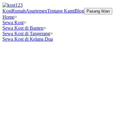
Kost
Rumah
Apartemen
Tentang Kami
Blog
Pasang Iklan
Home
>
Sewa Kost
>
Sewa Kost di Banten
>
Sewa Kost di Tangerang
>
Sewa Kost di Kelapa Dua