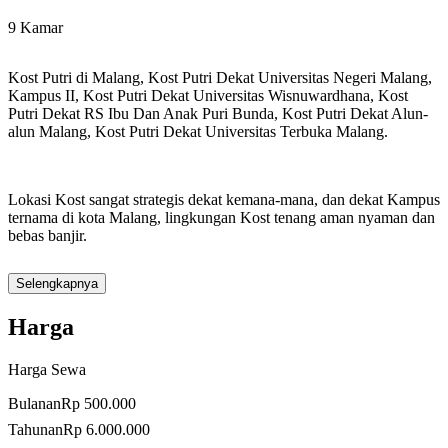
9 Kamar
Kost Putri di Malang, Kost Putri Dekat Universitas Negeri Malang,
Kampus II, Kost Putri Dekat Universitas Wisnuwardhana, Kost
Putri Dekat RS Ibu Dan Anak Puri Bunda, Kost Putri Dekat Alun-
alun Malang, Kost Putri Dekat Universitas Terbuka Malang.
Lokasi Kost sangat strategis dekat kemana-mana, dan dekat Kampus
ternama di kota Malang, lingkungan Kost tenang aman nyaman dan
bebas banjir.
Selengkapnya
Harga Kost Rp.500.000 /Bulan. Jika berminat silahkan hubungi
pemilik Rumah Kost Telp/WA: 081233040137
Harga
Harga Sewa
Fasilitas Dalam Kamar:
Bulanan
Rp 500.000
– Tempat Tidur
Tahunan
Rp 6.000.000