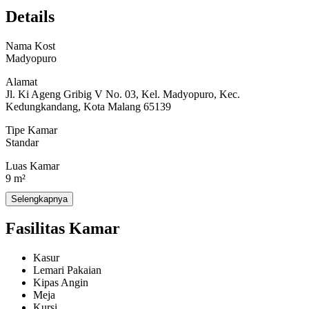
– Lemari Pakaian
Details
– Meja Kerja & Kursi
Nama Kost
– Kipas Angin
Madyopuro
Alamat
Jl. Ki Ageng Gribig V No. 03, Kel. Madyopuro, Kec.
Fasilitas Bersama:
Kedungkandang, Kota Malang 65139
– Wifi
Tipe Kamar
Standar
– Dapur & Kompor
Luas Kamar
9 m²
Lokasi Kost Strategis:
Selengkapnya
Jumlah Kamar
9
– Dekat Universitas Negeri Malang, Kampus II (3 Menit)
Fasilitas Kamar
– Dekat Universitas Wisnuwardhana (5 Menit)
Kasur
– Dekat RS Ibu Dan Anak Puri Bunda (9 Menit)
Lemari Pakaian
Kipas Angin
– Dekat Alun-alun Malang (10 Menit)
Meja
Kursi