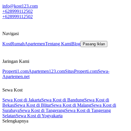
info@kost123.com
+628999112502
+628999112502
Navigasi
Kost
Rumah
Apartemen
Tentang Kami
Blog
Pasang Iklan
Jaringan Kami
Properti1.com
Apartemen123.com
SitusProperti.com
Sewa-
Apartemen.net
Sewa Kost
Sewa Kost di Jakarta
Sewa Kost di Bandung
Sewa Kost di
Bekasi
Sewa Kost di Blitar
Sewa Kost di Malang
Sewa Kost di
Surabaya
Sewa Kost di Tangerang
Sewa Kost di Tangerang
Selatan
Sewa Kost di Yogyakarta
Selengkapnya