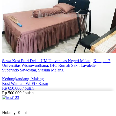
– Sumber Air: Air Sumur
– Rumah Kost Bebas Banjir
– Alamat Lengkap Rumah Kost: Jl. Ki Ageng Gribig V No. 03,
Kel. Madyopuro, Kec. Kedungkandang, Kota Malang 65139
Sewa Kost Putri Dekat UM Universitas Negeri Malang Kampus 2,
Universitas Wisnuwardhana, IHC Rumah Sakit Lavalette,
Superindo Sawojajar, Stasiun Malang
Kedungkandang, Malang
Kost Wanita
·
Wi-Fi
·
Kasur
Rp 650.000
/ bulan
Rp 500.000
/
bulan
Hubungi Kami