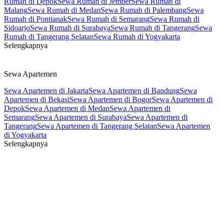
Rumah di Depok
Sewa Rumah di Jember
Sewa Rumah di
- Tempat Parkir Motor Muat 6 Motor
Malang
Sewa Rumah di Medan
Sewa Rumah di Palembang
Sewa
Rumah di Pontianak
Sewa Rumah di Semarang
Sewa Rumah di
- Daya Listrik: 1.300 Watt
Sidoarjo
Sewa Rumah di Surabaya
Sewa Rumah di Tangerang
Sewa
Rumah di Tangerang Selatan
Sewa Rumah di Yogyakarta
- Sumber Air: Jetpump
Selengkapnya
- Lokasi Rumah Kost Bebas Banjir
Sewa Apartemen
- Alamat Lengkap Rumah Kost: Kost Putri Teratai Pandeyan Jl.
Gambir Anom Gg. Memandela, Kel. Pandeyan, Kec. Umbulharjo,
Sewa Apartemen di Jakarta
Sewa Apartemen di Bandung
Sewa
Kota Yogyakarta 55161
Apartemen di Bekasi
Sewa Apartemen di Bogor
Sewa Apartemen di
Depok
Sewa Apartemen di Medan
Sewa Apartemen di
Semarang
Sewa Apartemen di Surabaya
Sewa Apartemen di
Tangerang
Sewa Apartemen di Tangerang Selatan
Sewa Apartemen
di Yogyakarta
Selengkapnya