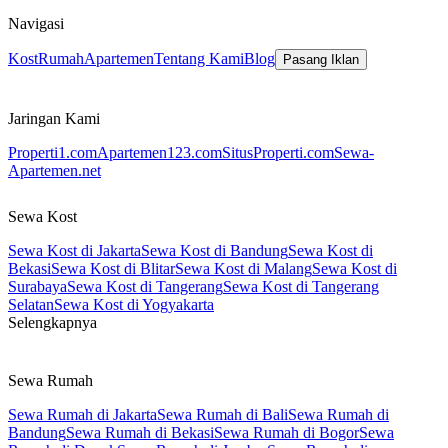
- Dekat Gembira Loka Zoo Yogyakarta (6 menit)
Navigasi
- Dekat Terminal Giwangan Yogyakarta (7 menit)
Kost
Rumah
Apartemen
Tentang Kami
Blog
Pasang Iklan
Jaringan Kami
Spesifikasi Kost:
Properti1.com
Apartemen123.com
SitusProperti.com
Sewa-
- Harga Kost Per Bulan: Rp.440.000 /Bulan
Apartemen.net
- Jumlah Kamar Tidur: 15
Sewa Kost
- Jumlah Kamar Mandi: 4
Sewa Kost di Jakarta
Sewa Kost di Bandung
Sewa Kost di
- Kamar Mandi di Luar
Bekasi
Sewa Kost di Blitar
Sewa Kost di Malang
Sewa Kost di
Surabaya
Sewa Kost di Tangerang
Sewa Kost di Tangerang
- Jenis Kost: Kost Putri
Selatan
Sewa Kost di Yogyakarta
Selengkapnya
- Ukuran Kamar Kost: 3 x 3 m2
- Luas Bangunan Total: 170 m2
Sewa Rumah
- Luas Tanah Total: 157 m2
Sewa Rumah di Jakarta
Sewa Rumah di Bali
Sewa Rumah di
- Jumlah Lantai: 2 Lantai
Bandung
Sewa Rumah di Bekasi
Sewa Rumah di Bogor
Sewa