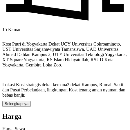
15 Kamar
Kost Putri di Yogyakarta Dekat UCY Universitas Cokroaminoto,
UST Universitas Sarjanawiyata Tamansiswa, UAD Universitas
Ahmad Dahlan Kampus 2, UTY Universitas Teknologi Yogyakarta,
XT Square Yogyakarta, RS Islam Hidayatullah, RSUD Kota
Yogyakarta, Gembira Loka Zoo.
Lokasi Kost strategis dekat kemana2 dekat Kampus, Rumah Sakit
dan Pusat Perbelanjaan, lingkungan Kost tenang aman nyaman dan
bebas banjir.
Selengkapnya
Harga Kost Rp.440.000 /Bulan (Kosongan), Jika berminat silahkan
Harga
hubungi pemilik Rumah Kost Telp/WA: 081333656573
Harga Sewa