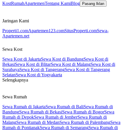
Kost
Rumah
Apartemen
Tentang Kami
Blog
Pasang Iklan
Jaringan Kami
Properti1.com
Apartemen123.com
SitusProperti.com
Sewa-
Apartemen.net
Sewa Kost
Sewa Kost di Jakarta
Sewa Kost di Bandung
Sewa Kost di
Bekasi
Sewa Kost di Blitar
Sewa Kost di Malang
Sewa Kost di
Surabaya
Sewa Kost di Tangerang
Sewa Kost di Tangerang
Selatan
Sewa Kost di Yogyakarta
Selengkapnya
Sewa Rumah
Sewa Rumah di Jakarta
Sewa Rumah di Bali
Sewa Rumah di
Bandung
Sewa Rumah di Bekasi
Sewa Rumah di Bogor
Sewa
Rumah di Depok
Sewa Rumah di Jember
Sewa Rumah di
Malang
Sewa Rumah di Medan
Sewa Rumah di Palembang
Sewa
Rumah di Pontianak
Sewa Rumah di Semarang
Sewa Rumah di