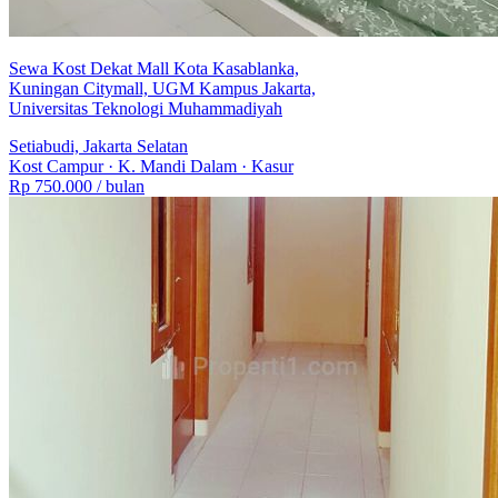
Sewa Kost Dekat Mall Kota Kasablanka,
Kuningan Citymall, UGM Kampus Jakarta,
Universitas Teknologi Muhammadiyah
Setiabudi, Jakarta Selatan
Kost Campur
·
K. Mandi Dalam
·
Kasur
Rp 750.000
/ bulan