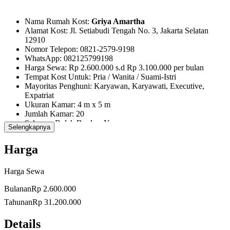
Nama Rumah Kost:
Griya Amartha
Alamat Kost: Jl. Setiabudi Tengah No. 3, Jakarta Selatan
12910
Nomor Telepon: 0821-2579-9198
WhatsApp: 082125799198
Harga Sewa: Rp 2.600.000 s.d Rp 3.100.000 per bulan
Tempat Kost Untuk: Pria / Wanita / Suami-Istri
Mayoritas Penghuni: Karyawan, Karyawati, Executive,
Expatriat
Ukuran Kamar: 4 m x 5 m
Jumlah Kamar: 20
Sekamar Boleh Berdua: Ya
Selengkapnya
Biaya Tambahan Sekamar Berdua: Rp 600.000
Fasilitas: AC, Internet, Lemari, TV, Tempat Tidur Spring-Bed
Harga
Premium, Meja dan Kursi, Rak Buku, Telepon Kamar,
Balkon pribadi (private balcony), Air Panas, Wastafel, Kamar
Mandi Dalam, Pembersihan Kamar (Room Cleaning), Parkir
Harga Sewa
Mobil Luas.
Fasilitas Umum: Kamar Mandi Luar, Kitchen / Dapur,
Bulanan
Rp 2.600.000
Wireless Internet Access, CCTV / 24 Hour Security, Living
Tahunan
Rp 31.200.000
Room / Ruang Tamu, Dining Room / Ruang Makan,
Cleaning Service, Parkir Mobil Luas.
Details
Fasilitas Sekitar: Popular Restaurant, Supermarket, Warnet,