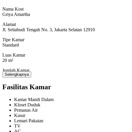
Mall, Apotik / Klinik / Dokter, Hospital / Rumah Sakit, Bank /
ATM, School / Campus, Dekat Jalur Busway, Chain
Nama Kost
Restaurant, Alfamidi, Alfamart, Indomaret, Circle K, Family
Griya Amartha
Mart, Toko Buah, Dekat Akses Kendaraan Umum, Chillax
Sudirman, Stasiun MRT Setiabudi Astra.
Alamat
Parkir Mobil: Ada
Jl. Setiabudi Tengah No. 3, Jakarta Selatan 12910
Parkir Motor: Ada
Waktu Bertamu: Bebas Terbatas
Tipe Kamar
Akses Lokasi: Bisa dari Jl. Sudirman, Jl. Thamrin, Jl. Rasuna
Standard
Said, Jl. Penjernihan / Pejompongan atau dari arah Menteng.
Luas Kamar
Info Tambahan: Bangunan baru dan pengelola kost Griya
20 m²
Amartha sangat mengutamakan kebersihan kamar dan rumah
kost. Lokasi yang strategis dengan akses yang sangat mudah
Jumlah Kamar
ke pusat bisnis di segitiga emas Jakarta. Lingkungan sekitar
Selengkapnya
20
yang nyaman, tenang, hijau dan aman. Untuk informasi lebih
lanjut, silakan menghubungi 0821-2579-9198
Fasilitas Kamar
Kamar Mandi Dalam
Kloset Duduk
Pemanas Air
Kasur
Lemari Pakaian
TV
AC