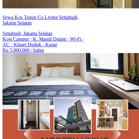
Sewa Kos Tenun Co Living Setiabudi,
Jakarta Selatan
Setiabudi, Jakarta Selatan
Kost Campur
·
K. Mandi Dalam
·
Wi-Fi
·
AC
·
Kloset Duduk
·
Kasur
Rp 5.000.000
/ bulan