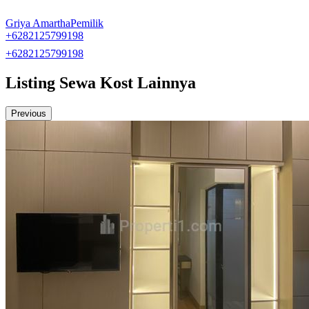
Griya Amartha
Pemilik
+6282125799198
+6282125799198
Listing Sewa Kost Lainnya
Previous