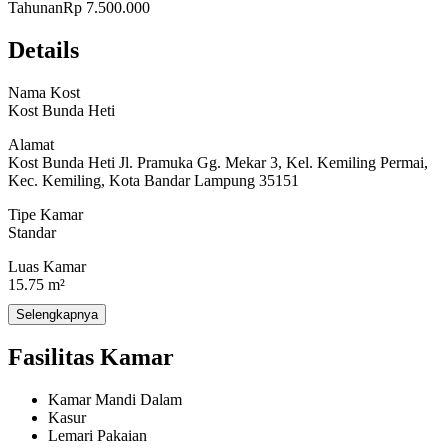
Tahunan
Rp 7.500.000
- Harga Kost Per Minggu Kamar AC: Rp.500.000 /Minggu
Details
- Harga Kost Per Bulan Kamar Tanpa AC / Pakai Kipas:
Rp.750.000 - Rp.850.000 /Bulan
Nama Kost
Kost Bunda Heti
- Harga Kost Per Bulan Kamar AC: Rp.1.000.000 - Rp.1.100.000
/Bulan
Alamat
Kost Bunda Heti Jl. Pramuka Gg. Mekar 3, Kel. Kemiling Permai,
- Harga Kost Per Tahun Tanpa AC: Rp.7.500.000 - Rp.8.500.000
Kec. Kemiling, Kota Bandar Lampung 35151
/Tahun
Tipe Kamar
- Harga Kost Per Tahun AC: Rp.10.000.000 - Rp.11.000.000
Standar
/Tahun
Luas Kamar
15.75 m²
Fasilitas Kost:
Selengkapnya
Jumlah Kamar
16
- Kamar Mandi di Dalam Kamar
Fasilitas Kamar
- Free WIFI
Kamar Mandi Dalam
- Kipas Angin
Kasur
Lemari Pakaian
- Kasur Busa