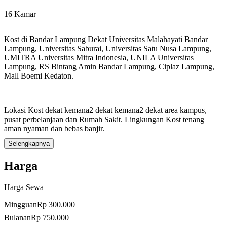
16 Kamar
Kost di Bandar Lampung Dekat Universitas Malahayati Bandar
Lampung, Universitas Saburai, Universitas Satu Nusa Lampung,
UMITRA Universitas Mitra Indonesia, UNILA Universitas
Lampung, RS Bintang Amin Bandar Lampung, Ciplaz Lampung,
Mall Boemi Kedaton.
Lokasi Kost dekat kemana2 dekat kemana2 dekat area kampus,
pusat perbelanjaan dan Rumah Sakit. Lingkungan Kost tenang
aman nyaman dan bebas banjir.
Selengkapnya
Harga Sewa Kost Rp.750.000 /Bulan Jika berminat silahkan
Harga
hubungi pemilik Kost Telp/WA: 085369450728
Harga Sewa
Mingguan
Rp 300.000
Harga Kost:
Bulanan
Rp 750.000
- Harga Kost Per Minggu Kamar Tanpa AC: Rp.300.000 /Minggu