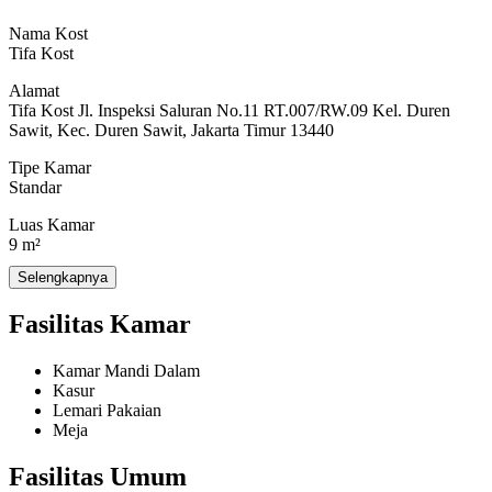
Catatan:
Nama Kost
Tifa Kost
- Uang jaminan Rp.300.000 hanya bayar 1 kali saat masuk kost, dan
saat selesai kost uang jaminan akan dikembalikan.
Alamat
Tifa Kost Jl. Inspeksi Saluran No.11 RT.007/RW.09 Kel. Duren
Sawit, Kec. Duren Sawit, Jakarta Timur 13440
Fasilitas Kost:
Tipe Kamar
Standar
- WIFI
Luas Kamar
- Tempat Tidur
9 m²
- Lemari Pakaian
Selengkapnya
Jumlah Kamar
20
- Meja Belajar/Kerja
Fasilitas Kamar
- Kamar Mandi di Dalam Kamar
Kamar Mandi Dalam
Kasur
Lemari Pakaian
Fasilitas Bersama:
Meja
- Tempat Parkir Motor
Fasilitas Umum