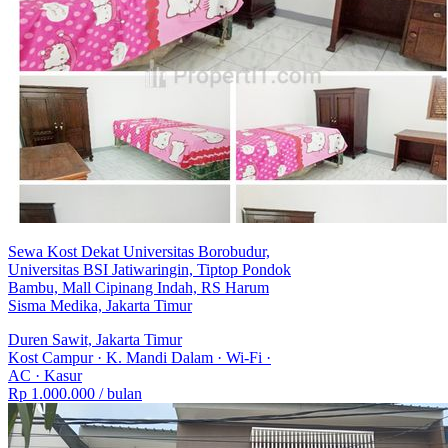
- Sumber Air: Jetpump
- Alamat Lengkap Rumah Kost: Tifa Kost Jl. Inspeksi Saluran
No.11 RT.007/RW.09 Kel. Duren Sawit, Kec. Duren Sawit, Jakarta
Timur 13440
Sewa Kost Dekat Universitas Borobudur,
Universitas BSI Jatiwaringin, Tiptop Pondok
Bambu, Mall Cipinang Indah, RS Harum
Sisma Medika, Jakarta Timur
Duren Sawit, Jakarta Timur
Kost Campur
·
K. Mandi Dalam
·
Wi-Fi
·
AC
·
Kasur
Rp 1.000.000
/ bulan