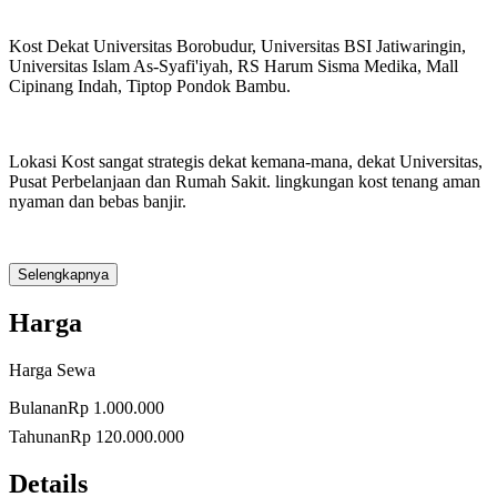
Kost Dekat Universitas Borobudur, Universitas BSI Jatiwaringin,
Universitas Islam As-Syafi'iyah, RS Harum Sisma Medika, Mall
Cipinang Indah, Tiptop Pondok Bambu.
Lokasi Kost sangat strategis dekat kemana-mana, dekat Universitas,
Pusat Perbelanjaan dan Rumah Sakit. lingkungan kost tenang aman
nyaman dan bebas banjir.
Selengkapnya
Jika berminat silahkan hubungi pemilik Kost Telp/WA:
082111118564
Harga
Harga Sewa
Harga Kost:
Bulanan
Rp 1.000.000
- Harga Kost Non AC: Rp.1.000.000 /Bulan
Tahunan
Rp 120.000.000
- Harga Kost Dengan AC: Rp.1.300.000 /Bulan
Details