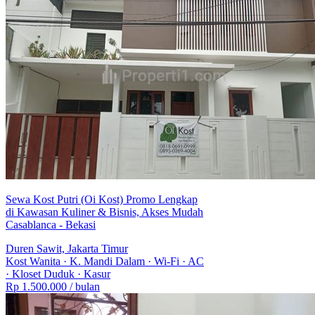
Sewa Kost Putri (Oi Kost) Promo Lengkap
di Kawasan Kuliner & Bisnis, Akses Mudah
Casablanca - Bekasi
Duren Sawit, Jakarta Timur
Kost Wanita
·
K. Mandi Dalam
·
Wi-Fi
·
AC
·
Kloset Duduk
·
Kasur
Rp 1.500.000
/ bulan