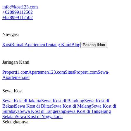
info@kost123.com
+628999112502
+628999112502
Navigasi
Kost
Rumah
Apartemen
Tentang Kami
Blog
Pasang Iklan
Jaringan Kami
Properti1.com
Apartemen123.com
SitusProperti.com
Sewa-
Apartemen.net
Sewa Kost
Sewa Kost di Jakarta
Sewa Kost di Bandung
Sewa Kost di
Bekasi
Sewa Kost di Blitar
Sewa Kost di Malang
Sewa Kost di
Surabaya
Sewa Kost di Tangerang
Sewa Kost di Tangerang
Selatan
Sewa Kost di Yogyakarta
Selengkapnya