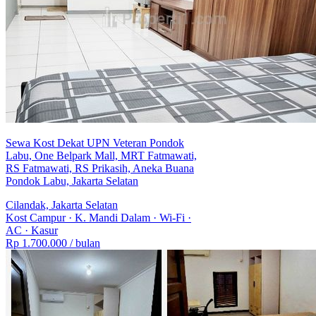
Sewa Kost Dekat UPN Veteran Pondok
Labu, One Belpark Mall, MRT Fatmawati,
RS Fatmawati, RS Prikasih, Aneka Buana
Pondok Labu, Jakarta Selatan
Cilandak, Jakarta Selatan
Kost Campur
·
K. Mandi Dalam
·
Wi-Fi
·
AC
·
Kasur
Rp 1.700.000
/ bulan