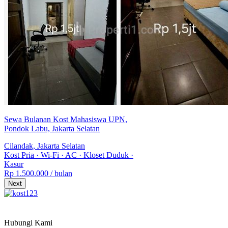
Sewa Bulanan Kost Mahasiswa UPN,
Pondok Labu, Jakarta Selatan
Cilandak, Jakarta Selatan
Kost Pria
·
Wi-Fi
·
AC
·
Kloset Duduk
·
Kasur
Rp 1.500.000
/ bulan
Next
Hubungi Kami