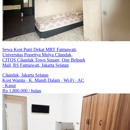
Sewa Kost Putri Dekat MRT Fatmawati,
Universitas Prasetiya Mulya Cilandak,
CITOS Cilandak Town Square, One Belpark
Mall, RS Fatmawati, Jakarta Selatan
Cilandak, Jakarta Selatan
Kost Wanita
·
K. Mandi Dalam
·
Wi-Fi
·
AC
·
Kasur
Rp 1.800.000
/ bulan