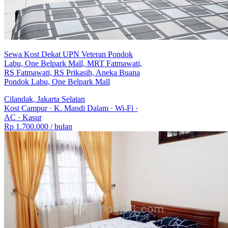
Sewa Kost Dekat UPN Veteran Pondok
Labu, One Belpark Mall, MRT Fatmawati,
RS Fatmawati, RS Prikasih, Aneka Buana
Pondok Labu, One Belpark Mall
Cilandak, Jakarta Selatan
Kost Campur
·
K. Mandi Dalam
·
Wi-Fi
·
AC
·
Kasur
Rp 1.700.000
/ bulan