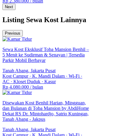
Rp 2.380.000
/ bulan
Next
Listing Sewa Kost Lainnya
Previous
Sewa Kost Eksklusif Toba Mansion Benhil –
5 Menit ke Sudirman & Senayan | Tersedia
Parkir Mobil Berbayar
Tanah Abang, Jakarta Pusat
Kost Campur
·
K. Mandi Dalam
·
Wi-Fi
·
AC
·
Kloset Duduk
·
Kasur
Rp 4.080.000
/ bulan
Disewakan Kost Benhil Harian, Mingguan,
dan Bulanan di Toba Mansion by AbdiHome
Dekat RS Dr. Mintohardjo, Satrio Kuningan,
Tanah Abang - Jakpus
Tanah Abang, Jakarta Pusat
Kost Campur
·
K. Mandi Dalam
·
Wi-Fi
·