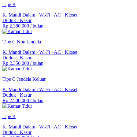
Tipe B
Warung makan / Rumah makan
K. Mandi Dalam
·
Wi-Fi
·
AC
·
Kloset
Mini market / Warung kelontong
Duduk
·
Kasur
Rp 2.380.000
/ bulan
ATM / Bank
Apotek / Klinik
Tipe C Non Jendela
Kampus / Sekolah
K. Mandi Dalam
·
Wi-Fi
·
AC
·
Kloset
Duduk
·
Kasur
Halte Bus / Pos Ojek
Rp 2.350.000
/ bulan
Pusat belanja / Mall
Tipe C Jendela Keluar
K. Mandi Dalam
·
Wi-Fi
·
AC
·
Kloset
Duduk
·
Kasur
Rp 2.500.000
/ bulan
Tipe B
K. Mandi Dalam
·
Wi-Fi
·
AC
·
Kloset
Duduk
·
Kasur