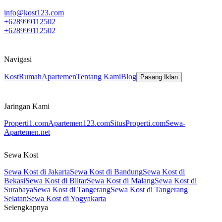
info@kost123.com
+628999112502
+628999112502
Navigasi
Kost
Rumah
Apartemen
Tentang Kami
Blog
Pasang Iklan
Jaringan Kami
Properti1.com
Apartemen123.com
SitusProperti.com
Sewa-
Apartemen.net
Sewa Kost
Sewa Kost di Jakarta
Sewa Kost di Bandung
Sewa Kost di
Bekasi
Sewa Kost di Blitar
Sewa Kost di Malang
Sewa Kost di
Surabaya
Sewa Kost di Tangerang
Sewa Kost di Tangerang
Selatan
Sewa Kost di Yogyakarta
Selengkapnya