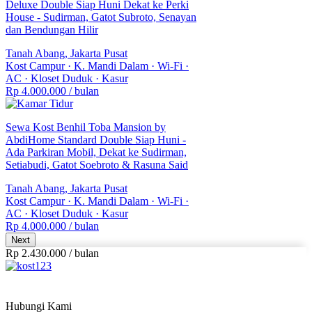
Deluxe Double Siap Huni Dekat ke Perki
House - Sudirman, Gatot Subroto, Senayan
dan Bendungan Hilir
Tanah Abang, Jakarta Pusat
Kost Campur
·
K. Mandi Dalam
·
Wi-Fi
·
AC
·
Kloset Duduk
·
Kasur
Rp 4.000.000
/ bulan
Sewa Kost Benhil Toba Mansion by
AbdiHome Standard Double Siap Huni -
Ada Parkiran Mobil, Dekat ke Sudirman,
Setiabudi, Gatot Soebroto & Rasuna Said
Tanah Abang, Jakarta Pusat
Kost Campur
·
K. Mandi Dalam
·
Wi-Fi
·
AC
·
Kloset Duduk
·
Kasur
Rp 4.000.000
/ bulan
Next
Rp 2.430.000
/
bulan
Hubungi Kami