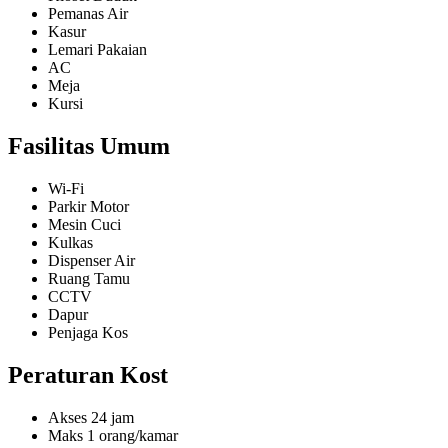
Pemanas Air
Kos Higienis
Kasur
Lemari Pakaian
AC
Meja
Fasilitas kamar lain
Kursi
Kasur single bed
Fasilitas Umum
Fasilitas kamar mandi
Wi-Fi
K. Mandi Dalam
Parkir Motor
Mesin Cuci
Kloset Duduk
Kulkas
Dispenser Air
Shower
Ruang Tamu
CCTV
Air panas
Dapur
Penjaga Kos
Ember mandi
Peraturan Kost
Wastafel
Akses 24 jam
Maks 1 orang/kamar
Fasilitas bersama