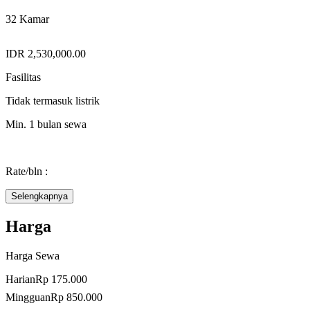
32 Kamar
IDR 2,530,000.00
Fasilitas
Tidak termasuk listrik
Min. 1 bulan sewa
Rate/bln :
Tipe A Rp. 2.530.000
Selengkapnya
Tipe B Rp. 2.430.000
Harga
Tipe C Non Jendela Rp. 2.400.000
Harga Sewa
Tipe C Jendela Rp. 2.550.000
Harian
Rp 175.000
Mingguan
Rp 850.000