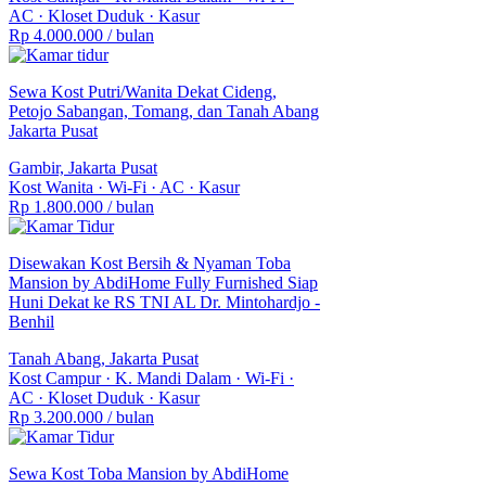
AC
·
Kloset Duduk
·
Kasur
Rp 4.000.000
/ bulan
Sewa Kost Putri/Wanita Dekat Cideng,
Petojo Sabangan, Tomang, dan Tanah Abang
Jakarta Pusat
Gambir, Jakarta Pusat
Kost Wanita
·
Wi-Fi
·
AC
·
Kasur
Rp 1.800.000
/ bulan
Disewakan Kost Bersih & Nyaman Toba
Mansion by AbdiHome Fully Furnished Siap
Huni Dekat ke RS TNI AL Dr. Mintohardjo -
Benhil
Tanah Abang, Jakarta Pusat
Kost Campur
·
K. Mandi Dalam
·
Wi-Fi
·
AC
·
Kloset Duduk
·
Kasur
Rp 3.200.000
/ bulan
Sewa Kost Toba Mansion by AbdiHome