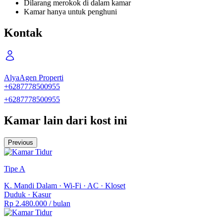
Dilarang merokok di dalam kamar
Kamar hanya untuk penghuni
WiFi
Dapur
Kontak
Dispenser
CCTV
Alya
Agen Properti
R. Tamu
+6287778500955
R. Cuci
+6287778500955
Penjaga Kos
Kamar lain dari kost ini
Kompor
Previous
Kulkas
Fasilitas parkir
Tipe A
Parkir Motor
K. Mandi Dalam
·
Wi-Fi
·
AC
·
Kloset
Duduk
·
Kasur
Rp 2.480.000
/ bulan
Area lingkungan :