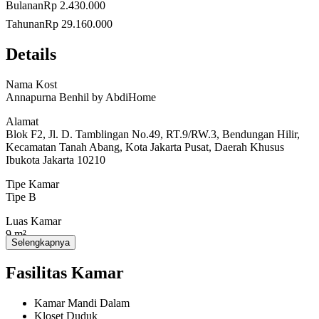
Deposit Rp. 500.000
Bulanan
Rp 2.430.000
Tahunan
Rp 29.160.000
Details
Luas kamar
3x3
Nama Kost
Annapurna Benhil by AbdiHome
Alamat
Fasilitas kamar
Blok F2, Jl. D. Tamblingan No.49, RT.9/RW.3, Bendungan Hilir,
Kecamatan Tanah Abang, Kota Jakarta Pusat, Daerah Khusus
Kasur
Ibukota Jakarta 10210
Lemari Baju
Tipe Kamar
AC
Tipe B
Meja
Luas Kamar
9 m²
Selengkapnya
Kursi
Jumlah Kamar
Bantal
Fasilitas Kamar
32
Cermin
Kamar Mandi Dalam
Kloset Duduk
Jendela