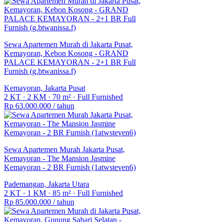
Sewa Apartemen Murah di Jakarta Pusat,
Kemayoran, Kebon Kosong - GRAND
PALACE KEMAYORAN - 2+1 BR Full
Furnish (g.btwanissa.f)
Kemayoran, Jakarta Pusat
2 KT
·
2 KM
·
70 m²
·
Full Furnished
Rp 63.000.000
/ tahun
Sewa Apartemen Murah Jakarta Pusat,
Kemayoran - The Mansion Jasmine
Kemayoran - 2 BR Furnish (1atwsteven6)
Pademangan, Jakarta Utara
2 KT
·
1 KM
·
85 m²
·
Full Furnished
Rp 85.000.000
/ tahun