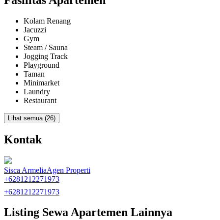
1
Kolam Renang
Kamar Tidur Pembantu
Jacuzzi
-
Gym
Steam / Sauna
Kamar Mandi Pembantu
Jogging Track
-
Playground
Taman
Minimarket
Laundry
Restaurant
Lihat semua (26)
Kontak
Sisca Armelia
Agen Properti
+6281212271973
+6281212271973
Listing Sewa Apartemen Lainnya