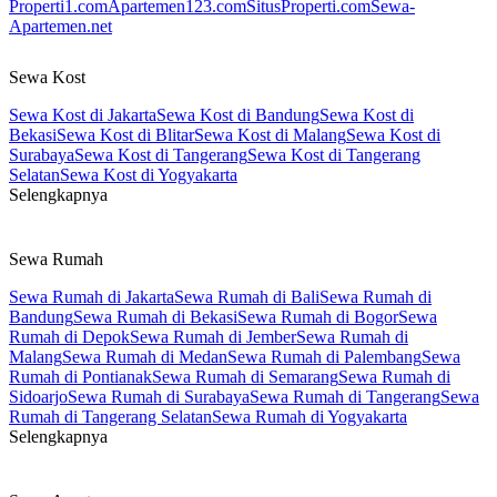
Properti1.com
Apartemen123.com
SitusProperti.com
Sewa-
Apartemen.net
Sewa Kost
Sewa Kost di Jakarta
Sewa Kost di Bandung
Sewa Kost di
Bekasi
Sewa Kost di Blitar
Sewa Kost di Malang
Sewa Kost di
Surabaya
Sewa Kost di Tangerang
Sewa Kost di Tangerang
Selatan
Sewa Kost di Yogyakarta
Selengkapnya
Sewa Rumah
Sewa Rumah di Jakarta
Sewa Rumah di Bali
Sewa Rumah di
Bandung
Sewa Rumah di Bekasi
Sewa Rumah di Bogor
Sewa
Rumah di Depok
Sewa Rumah di Jember
Sewa Rumah di
Malang
Sewa Rumah di Medan
Sewa Rumah di Palembang
Sewa
Rumah di Pontianak
Sewa Rumah di Semarang
Sewa Rumah di
Sidoarjo
Sewa Rumah di Surabaya
Sewa Rumah di Tangerang
Sewa
Rumah di Tangerang Selatan
Sewa Rumah di Yogyakarta
Selengkapnya