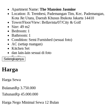
Apartment Name:
The Mansion Jasmine
Location: Jl. Trembesi, Pademangan Tim, Kec. Pademangan,
Kota Jkt Utara, Daerah Khusus Ibukota Jakarta 14410
Tower/Floor/View: Bellavista/07/City & Golf
Size: 49 m2
Bedroom: 1
Bathroom: 1
Condition: Semi Furnished (sesuai foto)
AC (setiap ruangan)
Kitchen Set
dan lain-lain sesuai di foto
Facility:
Selengkapnya
Gym
Kolam renang
Harga
Sauna
Jacuzi
Taman Umum dan Taman Bermain anak
Harga Sewa
Play Ground
Funcitional Room
Bulanan
Rp 3.750.000
Meeting Room
Tahunan
Rp 45.000.000
Aula
BBQ Area
Harga Nego Minimal Sewa 12 Bulan
dan lain-lain