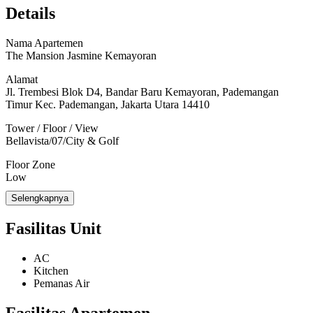
Additional Info:
Details
Free TV Cable dan Wifi (Indihome)
Parkir Mobil Rp. 200.000/bulan
Parkir Motor Rp. 100.000/bulan
Nama Apartemen
Maintanance Fee / IPL Rp. 20.000/m2/bulan
The Mansion Jasmine Kemayoran
Lokasi Dekat dengan fasilitas umum :Halte Busway 5 menit
Stasiun Kereta 10 menit
Alamat
Pusat Grosir Electronik Mangga Dua 20 Menit
Jl. Trembesi Blok D4, Bandar Baru Kemayoran, Pademangan
Rumah sakit Mitra Keluarga 5 Menit
Timur Kec. Pademangan, Jakarta Utara 14410
JI Expo 5 menit
Tower / Floor / View
Bellavista/07/City & Golf
Floor Zone
Low
Selengkapnya
Luas
49 m²
Fasilitas Unit
Kondisi
Semi-Furnished
AC
Kitchen
Kamar Tidur
Pemanas Air
1 KT
Fasilitas Apartemen
Kamar Mandi