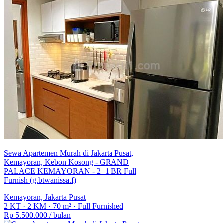
Sewa Apartemen Murah di Jakarta Pusat,
Kemayoran, Kebon Kosong - GRAND
PALACE KEMAYORAN - 2+1 BR Full
Furnish (g.btwanissa.f)
Kemayoran, Jakarta Pusat
2 KT
·
2 KM
·
70 m²
·
Full Furnished
Rp 5.500.000
/ bulan