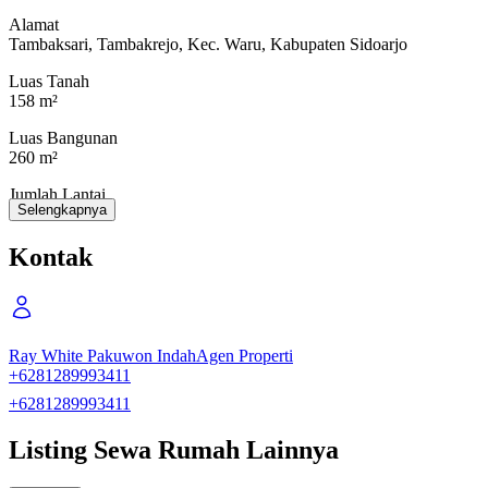
Alamat
Tambaksari, Tambakrejo, Kec. Waru, Kabupaten Sidoarjo
Luas Tanah
158 m²
Luas Bangunan
260 m²
Jumlah Lantai
Selengkapnya
2
Kamar Tidur
Kontak
4
Kamar Mandi
3
Ray White Pakuwon Indah
Agen Properti
Kamar Tidur Pembantu
+6281289993411
1
+6281289993411
Kamar Mandi Pembantu
-
Listing Sewa Rumah Lainnya
Kondisi Perabotan