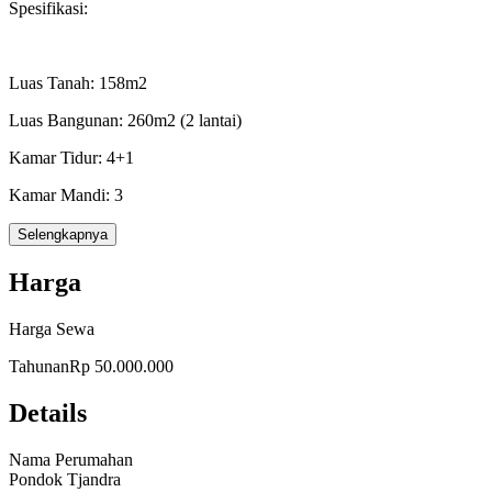
Spesifikasi:
Luas Tanah: 158m2
Luas Bangunan: 260m2 (2 lantai)
Kamar Tidur: 4+1
Kamar Mandi: 3
Row Jalan: 3 mobil
Selengkapnya
Carport : 2 mobil
Harga
Listrik : 2200 Watt
Harga Sewa
Air: PDAM
Tahunan
Rp 50.000.000
Sertifikat: SHM
Details
Lily Ray White Pakuwon Indah
Nama Perumahan
Pondok Tjandra