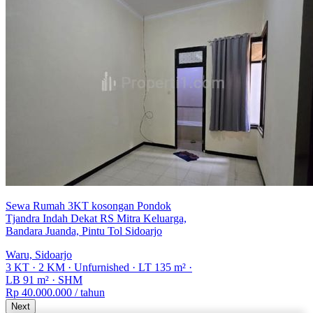
Sewa Rumah 3KT kosongan Pondok
Tjandra Indah Dekat RS Mitra Keluarga,
Bandara Juanda, Pintu Tol Sidoarjo
Waru, Sidoarjo
3 KT
·
2 KM
·
Unfurnished
·
LT 135 m²
·
LB 91 m²
·
SHM
Rp 40.000.000
/ tahun
Next