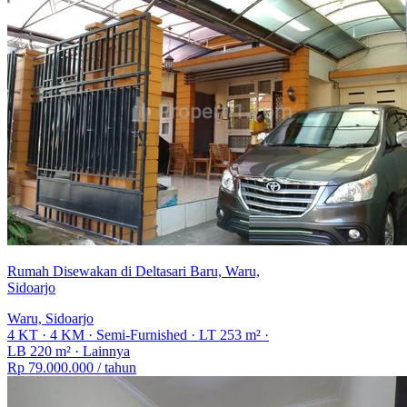
Rumah Disewakan di Deltasari Baru, Waru,
Sidoarjo
Waru, Sidoarjo
4 KT
·
4 KM
·
Semi-Furnished
·
LT 253 m²
·
LB 220 m²
·
Lainnya
Rp 79.000.000
/ tahun