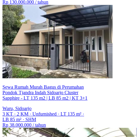
Rp 130.000.000
/ tahun
Sewa Rumah Murah Bagus di Perumahan
Pondok Tjandra Indah Sidoarjo Cluster
Sapphire - LT 135 m2 | LB 85 m2 | KT 3+1
Waru, Sidoarjo
3 KT
·
2 KM
·
Unfurnished
·
LT 135 m²
·
LB 85 m²
·
SHM
Rp 38.000.000
/ tahun