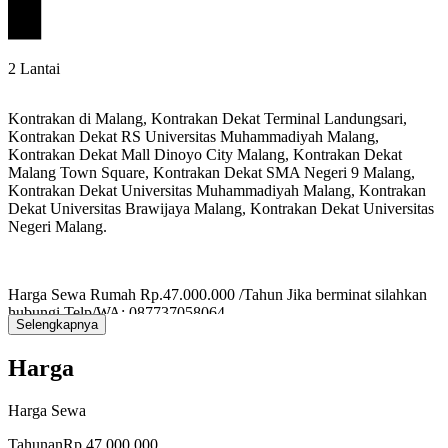
2 Lantai
Kontrakan di Malang, Kontrakan Dekat Terminal Landungsari,
Kontrakan Dekat RS Universitas Muhammadiyah Malang,
Kontrakan Dekat Mall Dinoyo City Malang, Kontrakan Dekat
Malang Town Square, Kontrakan Dekat SMA Negeri 9 Malang,
Kontrakan Dekat Universitas Muhammadiyah Malang, Kontrakan
Dekat Universitas Brawijaya Malang, Kontrakan Dekat Universitas
Negeri Malang.
Harga Sewa Rumah Rp.47.000.000 /Tahun Jika berminat silahkan
hubungi Telp/WA: 087737058064
Selengkapnya
Harga
Lokasi Rumah Strategis:
Harga Sewa
- Dekat Terminal Landungsari Malang (4 menit)
Tahunan
Rp 47.000.000