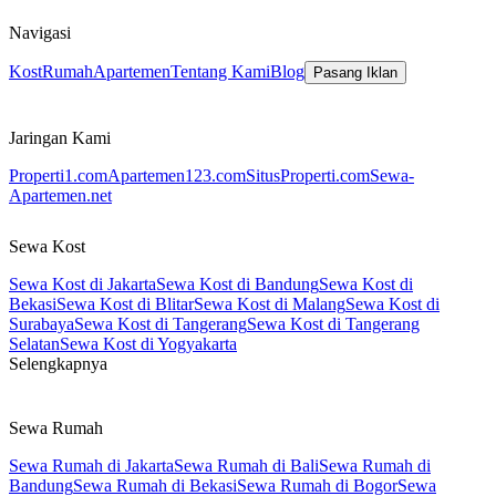
Navigasi
Kost
Rumah
Apartemen
Tentang Kami
Blog
Pasang Iklan
Jaringan Kami
Properti1.com
Apartemen123.com
SitusProperti.com
Sewa-
Apartemen.net
Sewa Kost
Sewa Kost di Jakarta
Sewa Kost di Bandung
Sewa Kost di
Bekasi
Sewa Kost di Blitar
Sewa Kost di Malang
Sewa Kost di
Surabaya
Sewa Kost di Tangerang
Sewa Kost di Tangerang
Selatan
Sewa Kost di Yogyakarta
Selengkapnya
Sewa Rumah
Sewa Rumah di Jakarta
Sewa Rumah di Bali
Sewa Rumah di
Bandung
Sewa Rumah di Bekasi
Sewa Rumah di Bogor
Sewa