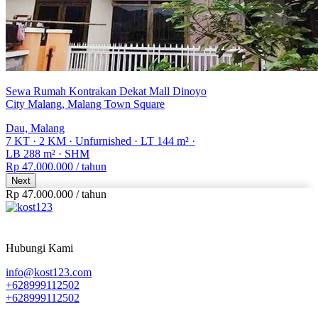
Sewa Rumah Kontrakan Dekat Mall Dinoyo
City Malang, Malang Town Square
Dau, Malang
7 KT
·
2 KM
·
Unfurnished
·
LT 144 m²
·
LB 288 m²
·
SHM
Rp 47.000.000
/ tahun
Next
Rp 47.000.000
/
tahun
Hubungi Kami
info@kost123.com
+628999112502
+628999112502