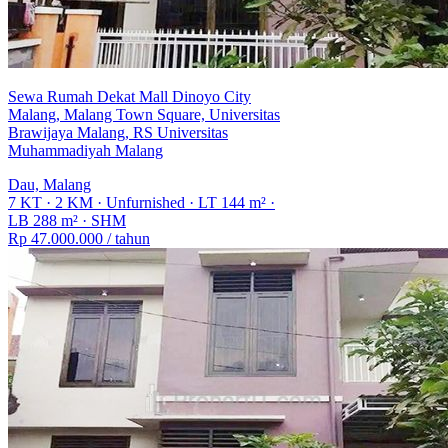
Sewa Rumah Dekat Mall Dinoyo City
Malang, Malang Town Square, Universitas
Brawijaya Malang, RS Universitas
Muhammadiyah Malang
Dau, Malang
7 KT
·
2 KM
·
Unfurnished
·
LT 144 m²
·
LB 288 m²
·
SHM
Rp 47.000.000
/ tahun