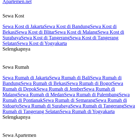
Apartemen.net
Sewa Kost
Sewa Kost di Jakarta
Sewa Kost di Bandung
Sewa Kost di
Bekasi
Sewa Kost di Blitar
Sewa Kost di Malang
Sewa Kost di
Surabaya
Sewa Kost di Tangerang
Sewa Kost di Tangerang
Selatan
Sewa Kost di Yogyakarta
Selengkapnya
Sewa Rumah
Sewa Rumah di Jakarta
Sewa Rumah di Bali
Sewa Rumah di
Bandung
Sewa Rumah di Bekasi
Sewa Rumah di Bogor
Sewa
Rumah di Depok
Sewa Rumah di Jember
Sewa Rumah di
Malang
Sewa Rumah di Medan
Sewa Rumah di Palembang
Sewa
Rumah di Pontianak
Sewa Rumah di Semarang
Sewa Rumah di
Sidoarjo
Sewa Rumah di Surabaya
Sewa Rumah di Tangerang
Sewa
Rumah di Tangerang Selatan
Sewa Rumah di Yogyakarta
Selengkapnya
Sewa Apartemen