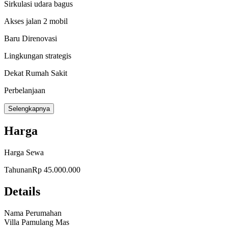
Sirkulasi udara bagus
Akses jalan 2 mobil
Baru Direnovasi
Lingkungan strategis
Dekat Rumah Sakit
Perbelanjaan
Universitas
Selengkapnya
jalan tol
Harga
Pasar tradisional
Harga Sewa
masjid
Tahunan
Rp 45.000.000
Bebas Banjir
Details
lisrrik 2200 W
Lapangan tenis
Nama Perumahan
Villa Pamulang Mas