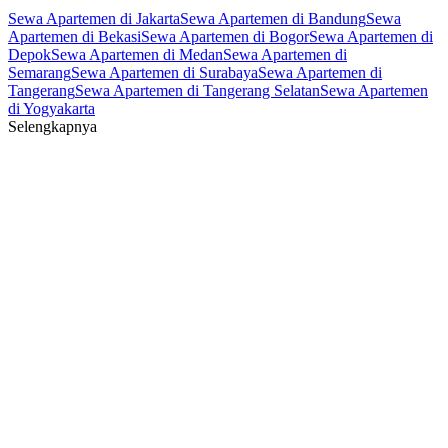
Sewa Apartemen di Jakarta
Sewa Apartemen di Bandung
Sewa
Apartemen di Bekasi
Sewa Apartemen di Bogor
Sewa Apartemen di
Depok
Sewa Apartemen di Medan
Sewa Apartemen di
Semarang
Sewa Apartemen di Surabaya
Sewa Apartemen di
Tangerang
Sewa Apartemen di Tangerang Selatan
Sewa Apartemen
di Yogyakarta
Selengkapnya