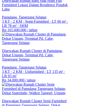
Disewakan Rumah Baru Siap Huni Full
Furnished Lokasi Dalam Residence Pondok
Labu
Pamulang, Tangerang Selatan
3 KT
·
2 KM
·
Semi-Furnished
·
LT 60 m²
·
LB 78 m²
·
SHM
Rp 165.000.000
/ tahun
Disewakan Rumah Cluster di Pamulang,
Dekat Unpam, Terminal Pd. Cabe,
Tangerang Selatan
Pamulang, Tangerang Selatan
3 KT
·
2 KM
·
Unfurnished
·
LT 135 m²
·
LB 65 m²
Rp 34.000.000
/ tahun
Disewakan Rumah Cluster Semi Furnished
di Pamulang Tangerang Selatan, Dekat