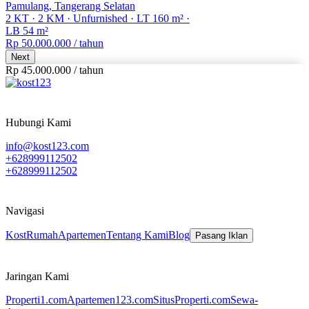
Pamulang, Tangerang Selatan
2 KT
·
2 KM
·
Unfurnished
·
LT 160 m²
·
LB 54 m²
Rp 50.000.000
/ tahun
Next
Rp 45.000.000
/
tahun
Hubungi Kami
info@kost123.com
+628999112502
+628999112502
Navigasi
Kost
Rumah
Apartemen
Tentang Kami
Blog
Pasang Iklan
Jaringan Kami
Properti1.com
Apartemen123.com
SitusProperti.com
Sewa-