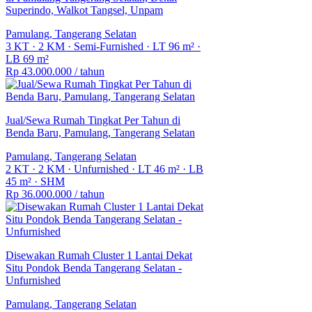
Superindo, Walkot Tangsel, Unpam
Pamulang, Tangerang Selatan
3 KT
·
2 KM
·
Semi-Furnished
·
LT 96 m²
·
LB 69 m²
Rp 43.000.000
/ tahun
Jual/Sewa Rumah Tingkat Per Tahun di
Benda Baru, Pamulang, Tangerang Selatan
Pamulang, Tangerang Selatan
2 KT
·
2 KM
·
Unfurnished
·
LT 46 m²
·
LB
45 m²
·
SHM
Rp 36.000.000
/ tahun
Disewakan Rumah Cluster 1 Lantai Dekat
Situ Pondok Benda Tangerang Selatan -
Unfurnished
Pamulang, Tangerang Selatan