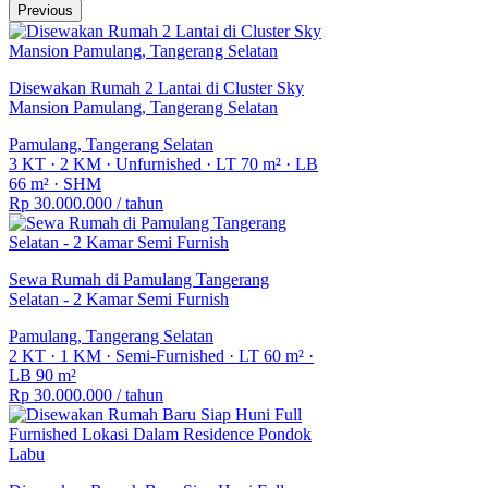
Unfurnished
Previous
Sertifikat
-
Disewakan Rumah 2 Lantai di Cluster Sky
Mansion Pamulang, Tangerang Selatan
Pamulang, Tangerang Selatan
3 KT
·
2 KM
·
Unfurnished
·
LT 70 m²
·
LB
66 m²
·
SHM
Rp 30.000.000
/ tahun
Sewa Rumah di Pamulang Tangerang
Selatan - 2 Kamar Semi Furnish
Pamulang, Tangerang Selatan
2 KT
·
1 KM
·
Semi-Furnished
·
LT 60 m²
·
LB 90 m²
Rp 30.000.000
/ tahun