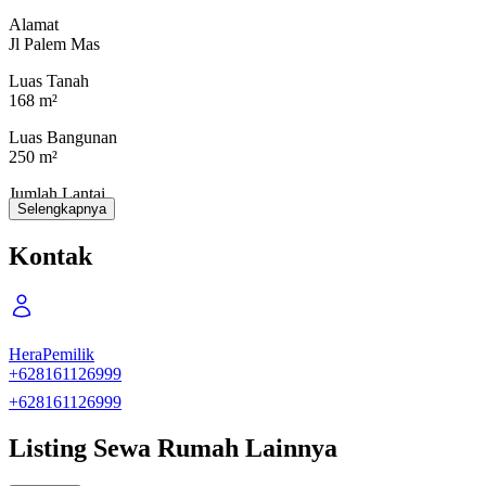
Pengamanan 24 jam, security komplek terjadwal monitoring
Alamat
Lingkungan sangat nyaman
Jl Palem Mas
Fasilitas Umum Lapangan
Luas Tanah
168 m²
Harga Sewa Rp45/ tahun
Luas Bangunan
Nego Pemilik langsung
250 m²
Jumlah Lantai
Selengkapnya
2
Kamar Tidur
Kontak
6
Kamar Mandi
3
Hera
Pemilik
Kamar Tidur Pembantu
+628161126999
-
+628161126999
Kamar Mandi Pembantu
-
Listing Sewa Rumah Lainnya
Kondisi Perabotan