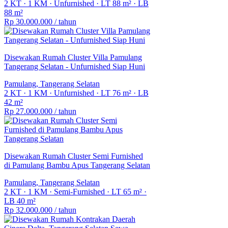
2 KT
·
1 KM
·
Unfurnished
·
LT 88 m²
·
LB
88 m²
Rp 30.000.000
/ tahun
Disewakan Rumah Cluster Villa Pamulang
Tangerang Selatan - Unfurnished Siap Huni
Pamulang, Tangerang Selatan
2 KT
·
1 KM
·
Unfurnished
·
LT 76 m²
·
LB
42 m²
Rp 27.000.000
/ tahun
Disewakan Rumah Cluster Semi Furnished
di Pamulang Bambu Apus Tangerang Selatan
Pamulang, Tangerang Selatan
2 KT
·
1 KM
·
Semi-Furnished
·
LT 65 m²
·
LB 40 m²
Rp 32.000.000
/ tahun