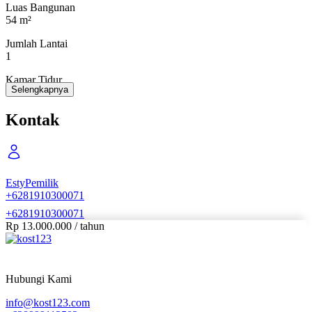
Luas Bangunan
54 m²
Jumlah Lantai
1
Kamar Tidur
Selengkapnya
2
Kamar Mandi
Kontak
1
Kamar Tidur Pembantu
-
Esty
Pemilik
Kamar Mandi Pembantu
+6281910300071
-
+6281910300071
Kondisi Perabotan
Rp 13.000.000
/
tahun
Unfurnished
Sertifikat
-
Hubungi Kami
info@kost123.com