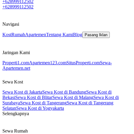
+628999112502
+628999112502
Navigasi
Kost
Rumah
Apartemen
Tentang Kami
Blog
Pasang Iklan
Jaringan Kami
Properti1.com
Apartemen123.com
SitusProperti.com
Sewa-
Apartemen.net
Sewa Kost
Sewa Kost di Jakarta
Sewa Kost di Bandung
Sewa Kost di
Bekasi
Sewa Kost di Blitar
Sewa Kost di Malang
Sewa Kost di
Surabaya
Sewa Kost di Tangerang
Sewa Kost di Tangerang
Selatan
Sewa Kost di Yogyakarta
Selengkapnya
Sewa Rumah