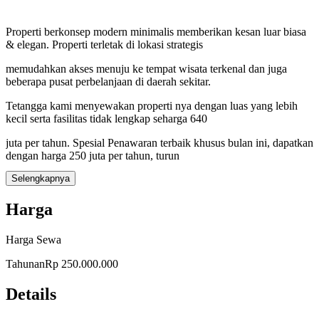
Properti berkonsep modern minimalis memberikan kesan luar biasa
& elegan. Properti terletak di lokasi strategis
memudahkan akses menuju ke tempat wisata terkenal dan juga
beberapa pusat perbelanjaan di daerah sekitar.
Tetangga kami menyewakan properti nya dengan luas yang lebih
kecil serta fasilitas tidak lengkap seharga 640
juta per tahun. Spesial Penawaran terbaik khusus bulan ini, dapatkan
dengan harga 250 juta per tahun, turun
Selengkapnya
harga dari 400 juta per tahun. Dapatkan free maintenance atau
hadiah jika deal hari ini.
Harga
Lokasi Premium (+- Berkendara)
Harga Sewa
Tahunan
Rp 250.000.000
- 4 menit ke Supermarket Tiara Dewata
- 6 menit ke RSUP Sanglah Denpasar
Details
- 6 menit ke Regents School Bali