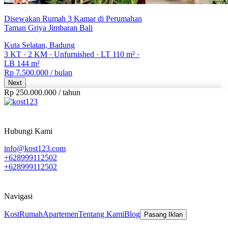
Disewakan Rumah 3 Kamar di Perumahan
Taman Griya Jimbaran Bali
Kuta Selatan, Badung
3 KT
·
2 KM
·
Unfurnished
·
LT 110 m²
·
LB 144 m²
Rp 7.500.000
/ bulan
Next
Rp 250.000.000
/
tahun
Hubungi Kami
info@kost123.com
+628999112502
+628999112502
Navigasi
Kost
Rumah
Apartemen
Tentang Kami
Blog
Pasang Iklan