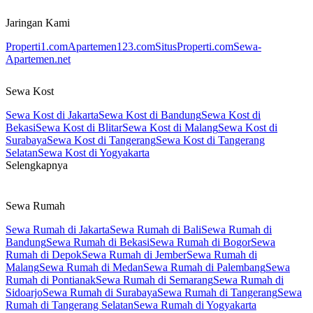
Jaringan Kami
Properti1.com
Apartemen123.com
SitusProperti.com
Sewa-
Apartemen.net
Sewa Kost
Sewa Kost di Jakarta
Sewa Kost di Bandung
Sewa Kost di
Bekasi
Sewa Kost di Blitar
Sewa Kost di Malang
Sewa Kost di
Surabaya
Sewa Kost di Tangerang
Sewa Kost di Tangerang
Selatan
Sewa Kost di Yogyakarta
Selengkapnya
Sewa Rumah
Sewa Rumah di Jakarta
Sewa Rumah di Bali
Sewa Rumah di
Bandung
Sewa Rumah di Bekasi
Sewa Rumah di Bogor
Sewa
Rumah di Depok
Sewa Rumah di Jember
Sewa Rumah di
Malang
Sewa Rumah di Medan
Sewa Rumah di Palembang
Sewa
Rumah di Pontianak
Sewa Rumah di Semarang
Sewa Rumah di
Sidoarjo
Sewa Rumah di Surabaya
Sewa Rumah di Tangerang
Sewa
Rumah di Tangerang Selatan
Sewa Rumah di Yogyakarta