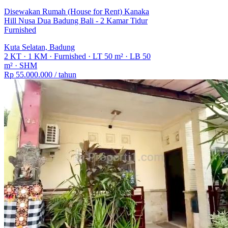
Alat Dapur, Kasur, Lemari
Disewakan Rumah (House for Rent) Kanaka
Hill Nusa Dua Badung Bali - 2 Kamar Tidur
Furnished
Kuta Selatan, Badung
2 KT
·
1 KM
·
Furnished
·
LT 50 m²
·
LB 50
m²
·
SHM
Rp 55.000.000
/ tahun