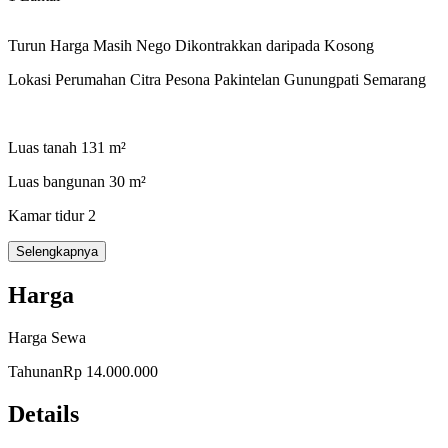
Turun Harga Masih Nego Dikontrakkan daripada Kosong
Lokasi Perumahan Citra Pesona Pakintelan Gunungpati Semarang
Luas tanah 131 m²
Luas bangunan 30 m²
Kamar tidur 2
Kamar mandi 1
Selengkapnya
Dapur
Harga
Carport
Harga Sewa
Sisa tanah luas cocok berkebun/beternak
Tahunan
Rp 14.000.000
Lingkungan aman nyaman
Details
Udara sejuk segar