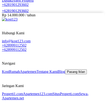
Dasuki
Agen Properti
+6281901293602
Kondisi Perabotan
+6281901293602
Unfurnished
Rp 14.000.000
/
tahun
Sertifikat
HGB
Hubungi Kami
info@kost123.com
+628999112502
+628999112502
Navigasi
Kost
Rumah
Apartemen
Tentang Kami
Blog
Pasang Iklan
Jaringan Kami
Properti1.com
Apartemen123.com
SitusProperti.com
Sewa-
Apartemen.net