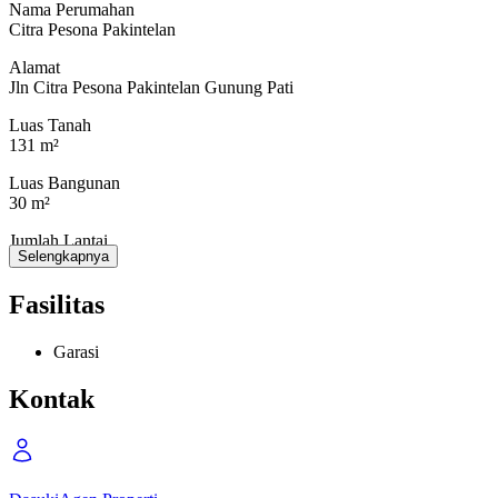
Jalan lebar air lancar
Nama Perumahan
Citra Pesona Pakintelan
Alamat
Dekat kampus Unnes, STIE Semarang 2
Jln Citra Pesona Pakintelan Gunung Pati
Dekat Ungaran, Pudakpayung, Gunungpati
Luas Tanah
131 m²
Luas Bangunan
Dikontrakkan 15 juta/tahun
30 m²
Turun jadi 14 juta/ tahun nego di lokasi
Jumlah Lantai
Selengkapnya
1
Kamar Tidur
Fasilitas
Hubungi : Dasuki
2
081901293602
Garasi
Kamar Mandi
1
Kontak
Kamar Tidur Pembantu
-
Kamar Mandi Pembantu
-