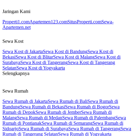
Jaringan Kami
Properti1.com
Apartemen123.com
SitusProperti.com
Sewa-
Apartemen.net
Sewa Kost
Sewa Kost di Jakarta
Sewa Kost di Bandung
Sewa Kost di
Bekasi
Sewa Kost di Blitar
Sewa Kost di Malang
Sewa Kost di
Surabaya
Sewa Kost di Tangerang
Sewa Kost di Tangerang
Selatan
Sewa Kost di Yogyakarta
Selengkapnya
Sewa Rumah
Sewa Rumah di Jakarta
Sewa Rumah di Bali
Sewa Rumah di
Bandung
Sewa Rumah di Bekasi
Sewa Rumah di Bogor
Sewa
Rumah di Depok
Sewa Rumah di Jember
Sewa Rumah di
Malang
Sewa Rumah di Medan
Sewa Rumah di Palembang
Sewa
Rumah di Pontianak
Sewa Rumah di Semarang
Sewa Rumah di
Sidoarjo
Sewa Rumah di Surabaya
Sewa Rumah di Tangerang
Sewa
Rumah di Tangerang Selatan
Sewa Rumah di Yogyakarta