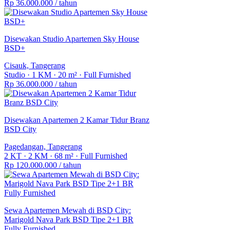
Rp 36.000.000
/ tahun
Disewakan Studio Apartemen Sky House
BSD+
Cisauk, Tangerang
Studio
·
1 KM
·
20 m²
·
Full Furnished
Rp 36.000.000
/ tahun
Disewakan Apartemen 2 Kamar Tidur Branz
BSD City
Pagedangan, Tangerang
2 KT
·
2 KM
·
68 m²
·
Full Furnished
Rp 120.000.000
/ tahun
Sewa Apartemen Mewah di BSD City:
Marigold Nava Park BSD Tipe 2+1 BR
Fully Furnished