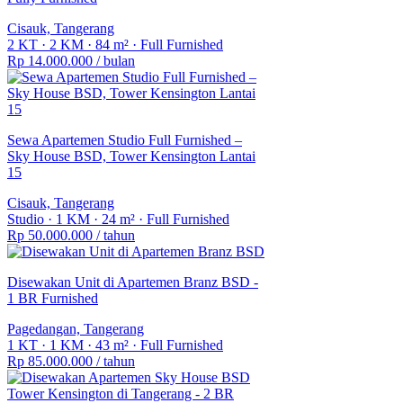
Cisauk, Tangerang
2 KT
·
2 KM
·
84 m²
·
Full Furnished
Rp 14.000.000
/ bulan
Sewa Apartemen Studio Full Furnished –
Sky House BSD, Tower Kensington Lantai
15
Cisauk, Tangerang
Studio
·
1 KM
·
24 m²
·
Full Furnished
Rp 50.000.000
/ tahun
Disewakan Unit di Apartemen Branz BSD -
1 BR Furnished
Pagedangan, Tangerang
1 KT
·
1 KM
·
43 m²
·
Full Furnished
Rp 85.000.000
/ tahun