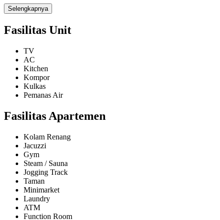
Selengkapnya
Luas
23 m²
Fasilitas Unit
Kondisi
Full Furnished
TV
AC
Kamar Tidur
Kitchen
Studio
Kompor
Kulkas
Kamar Mandi
Pemanas Air
1
Kamar Tidur Pembantu
Fasilitas Apartemen
-
Kolam Renang
Kamar Mandi Pembantu
Jacuzzi
-
Gym
Steam / Sauna
Jogging Track
Taman
Minimarket
Laundry
ATM
Function Room