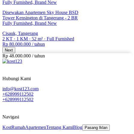
Disewakan Apartemen Sky House BSD
Tower Kensington di Tangerang - 2 BR
Fully Furnished, Brand New
Cisauk, Tangerang
2 KT
·
1 KM
·
52 m²
·
Full Furnished
Rp 80.000.000
/ tahun
Next
Rp 48.000.000
/
tahun
Hubungi Kami
info@kost123.com
+628999112502
+628999112502
Navigasi
Kost
Rumah
Apartemen
Tentang Kami
Blog
Pasang Iklan